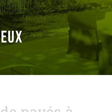
ieux
 de pavés à