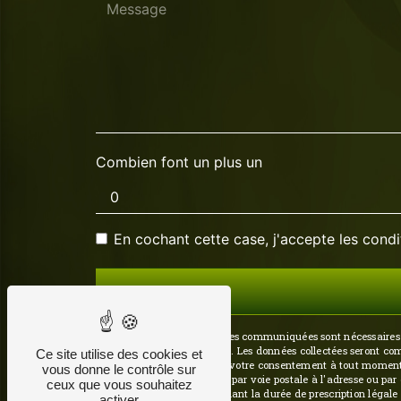
Combien font un plus un
En cochant cette case, j'accepte les condi
** Les données personnelles communiquées sont nécessaires aux
répondre à votre message. Les données collectées seront commu
Ce site utilise des cookies et
d’opposition, de retrait de votre consentement à tout moment
vous donne le contrôle sur
pouvez exercer ces droits par voie postale à l'adresse ou par
ceux que vous souhaitez
prise de contact puis pendant la durée de prescription légale
activer