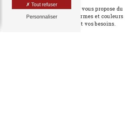
Tout refuser
Bertenant TP
dans l’Ain,
vous propose du
pavage en différentes formes et couleurs
Personnaliser
selon vos demandes et vos besoins.
Soucieux de votre satisfaction,
votre
expert à Poncin
vous propose des
conseils de création gratuits selon vos
besoins.
Pour de plus amples informations ou
détails, n’hésitez pas à contacter
votre
artisan terrassier
Bertenant TP à
, ou appelez le
.
Poncin
dans l’Ain
06 38 45 25 27