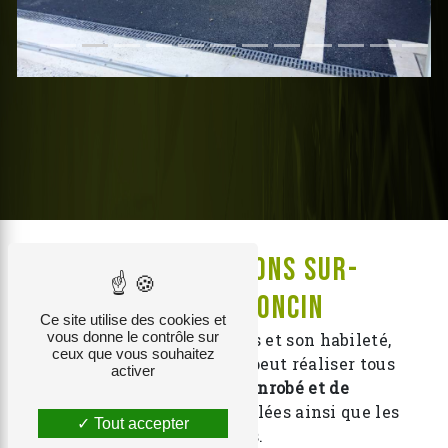
Des réalisations sur-
mesure à Poncin
Ce site utilise des cookies et
vous donne le contrôle sur
Grâce à ses compétences et son habileté,
ceux que vous souhaitez
votre
artisan terrassier
peut réaliser tous
activer
types de projets
d’enrobé et de
pavage
pour les cours dallées ainsi que les
Tout accepter
terrasses.