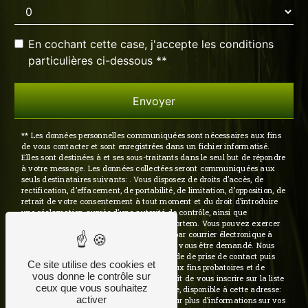
En cochant cette case, j'accepte les conditions
particulières ci-dessous **
Envoyer
** Les données personnelles communiquées sont nécessaires aux fins
de vous contacter et sont enregistrées dans un fichier informatisé.
Elles sont destinées à et ses sous-traitants dans le seul but de répondre
à votre message. Les données collectées seront communiquées aux
seuls destinataires suivants: . Vous disposez de droits d’accès, de
rectification, d’effacement, de portabilité, de limitation, d’opposition, de
retrait de votre consentement à tout moment et du droit d’introduire
une réclamation auprès d’une autorité de contrôle, ainsi que
d’organiser le sort de vos données post-mortem. Vous pouvez exercer
ces droits par voie postale à l'adresse ou par courrier électronique à
l'adresse . Un justificatif d'identité pourra vous être demandé. Nous
conservons vos données pendant la période de prise de contact puis
Ce site utilise des cookies et
pendant la durée de prescription légale aux fins probatoires et de
vous donne le contrôle sur
gestion des contentieux. Vous avez le droit de vous inscrire sur la liste
ceux que vous souhaitez
d'opposition au démarchage téléphonique, disponible à cette adresse:
activer
Bloctel.gouv.fr
. Consultez le site cnil.fr pour plus d’informations sur vos